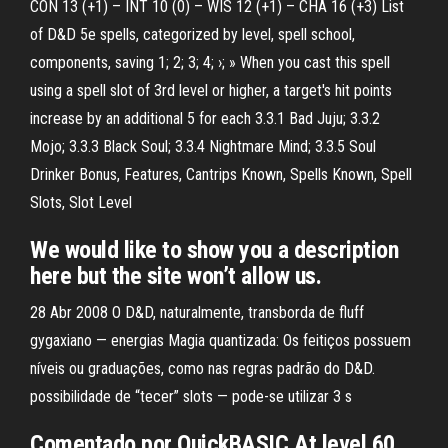
CON 13 (+1) – INT 10 (0) – WIS 12 (+1) – CHA 16 (+3) List
of D&D 5e spells, categorized by level, spell school,
components, saving 1; 2; 3; 4; ›; » When you cast this spell
using a spell slot of 3rd level or higher, a target's hit points
increase by an additional 5 for each 3.3.1 Bad Juju; 3.3.2
Mojo; 3.3.3 Black Soul; 3.3.4 Nightmare Mind; 3.3.5 Soul
Drinker Bonus, Features, Cantrips Known, Spells Known, Spell
Slots, Slot Level
We would like to show you a description
here but the site won’t allow us.
28 Abr 2008 O D&D, naturalmente, transborda de fluff
gygaxiano — energias Magia quantizada: Os feitiços possuem
níveis ou graduações, como nas regras padrão do D&D.
possibilidade de “tecer” slots — pode-se utilizar 3 s
Comentado por QuickBASIC At level 60