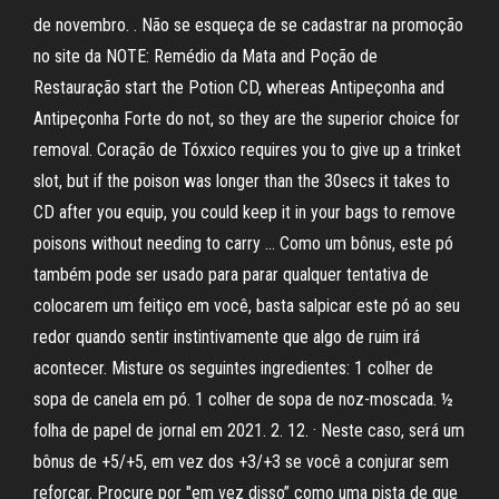
de novembro. . Não se esqueça de se cadastrar na promoção
no site da NOTE: Remédio da Mata and Poção de
Restauração start the Potion CD, whereas Antipeçonha and
Antipeçonha Forte do not, so they are the superior choice for
removal. Coração de Tóxxico requires you to give up a trinket
slot, but if the poison was longer than the 30secs it takes to
CD after you equip, you could keep it in your bags to remove
poisons without needing to carry … Como um bônus, este pó
também pode ser usado para parar qualquer tentativa de
colocarem um feitiço em você, basta salpicar este pó ao seu
redor quando sentir instintivamente que algo de ruim irá
acontecer. Misture os seguintes ingredientes: 1 colher de
sopa de canela em pó. 1 colher de sopa de noz-moscada. ½
folha de papel de jornal em 2021. 2. 12. · Neste caso, será um
bônus de +5/+5, em vez dos +3/+3 se você a conjurar sem
reforçar. Procure por "em vez disso” como uma pista de que