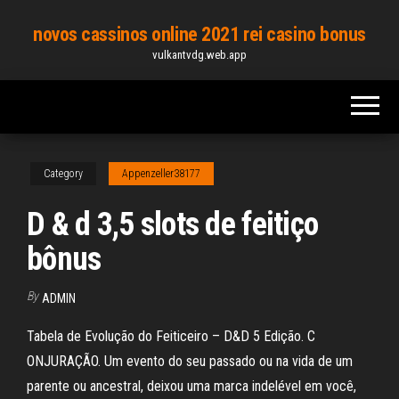
Skip
novos cassinos online 2021 rei casino bonus
to
vulkantvdg.web.app
the
content
Category
Appenzeller38177
D & d 3,5 slots de feitiço
bônus
By
ADMIN
Tabela de Evolução do Feiticeiro – D&D 5 Edição. C
ONJURAÇÃO. Um evento do seu passado ou na vida de um
parente ou ancestral, deixou uma marca indelével em você,