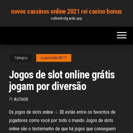
Skip
novos cassinos online 2021 rei casino bonus
to
vulkantvdg.web.app
the
content
Category
Appenzeller38177
Jogos de slot online grátis
jogam por diversão
By
AUTHOR
Os jogos de slots online ♤ ⚄ estão entre os favoritos de
jogadores como você por todo o mundo Jogos de slots
online são o testemunho de que há jogos que conseguem