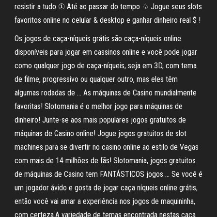
resistir a tudo ① Até ao passar do tempo ♤ Jogue seus slots
favoritos online no celular & desktop e ganhar dinheiro real $ !
Os jogos de caça-níqueis grátis são caça-níqueis online
disponíveis para jogar em cassinos online e você pode jogar
como qualquer jogo de caça-níqueis, seja em 3D, com tema
de filme, progressivo ou qualquer outro, mas eles têm
algumas rodadas de … As máquinas de Casino mundialmente
favoritas! Slotomania é o melhor jogo para máquinas de
dinheiro! Junte-se aos mais populares jogos gratuitos de
máquinas de Casino online! Jogue jogos gratuitos de slot
machines para se divertir no casino online ao estilo de Vegas
com mais de 14 milhões de fãs! Slotomania, jogos gratuitos
de máquinas de Casino tem FANTÁSTICOS jogos … Se você é
um jogador ávido e gosta de jogar caça níqueis online grátis,
então você vai amar a experiência nos jogos de maquininha,
com certeza.A variedade de temas encontrada nestas caça