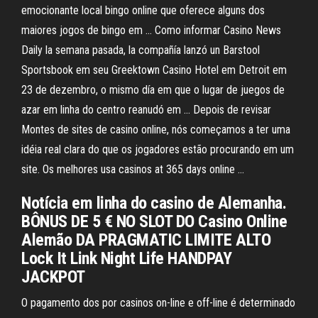
emocionante local bingo online que oferece alguns dos
maiores jogos de bingo em … Como informar Casino News
Daily la semana pasada, la compañía lanzó un Barstool
Sportsbook em seu Greektown Casino Hotel em Detroit em
23 de dezembro, o mismo día em que o lugar de juegos de
azar em linha do centro reanudó em … Depois de revisar
Montes de sites de casino online, nós começamos a ter uma
idéia real clara do que os jogadores estão procurando em um
site. Os melhores usa casinos at 365 days online …
Notícia em linha do casino de Alemanha.
BÔNUS DE 5 € NO SLOT DO Casino Online
Alemão DA PRAGMATIC LIMITE ALTO
Lock It Link Night Life HANDPAY
JACKPOT
O pagamento dos por casinos on-line e off-line é determinado