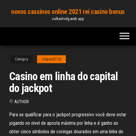
Skip
novos cassinos online 2021 rei casino bonus
to
vulkantvdg.web.app
the
content
Category
Crapse32730
Casino em linha do capital
do jackpot
By
AUTHOR
Para se qualificar para o jackpot progressivo você deve estar
jogando no nível de aposta máxima por linha e é ganho ao
obter cinco símbolos de coringas dourados em uma linha de