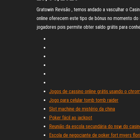
Gratowin Revisão , temos andado a vasculhar o Casi
online oferecem este tipo de bónus no momento do 
jogadores pois permite obter saldo grátis para conh
Jogos de cassino online grátis usando o chro
Jogo para celular tomb tomb raider
Slot machine de mistério da china
Poker fácil ao jackpot
Reunião da escola secundária do nsw do casin
Escola de negociante de poker fort myers flor