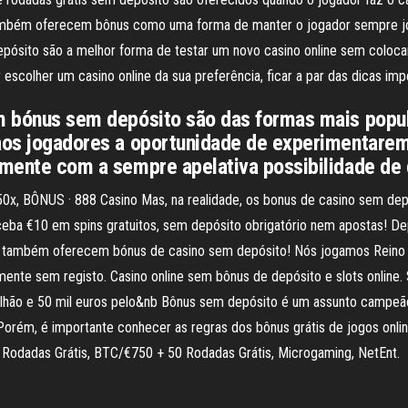
s também oferecem bônus como uma forma de manter o jogador sempre j
epósito são a melhor forma de testar um novo casino online sem coloca
r escolher um casino online da sua preferência, ficar a par das dicas im
em bónus sem depósito são das formas mais popul
 aos jogadores a oportunidade de experimentare
amente com a sempre apelativa possibilidade de g
50x, BÔNUS · 888 Casino Mas, na realidade, os bonus de casino sem dep
ceba €10 em spins gratuitos, sem depósito obrigatório nem apostas! De
eles também oferecem bónus de casino sem depósito! Nós jogamos Reino
mente sem registo. Casino online sem bônus de depósito e slots online.
milhão e 50 mil euros pelo&nb Bônus sem depósito é um assunto campeã
orém, é importante conhecer as regras dos bônus grátis de jogos onli
 Rodadas Grátis, BTC/€750 + 50 Rodadas Grátis, Microgaming, NetEnt.