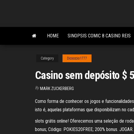
Skip
to
the
content
HOME
SINOPSIS COMIC 8 CASINO REIS
Category
Dicioccio1777
Casino sem depósito $ 5
By
MARK ZUCKERBERG
Como forma de conhecer os jogos e funcionalidades 
isto é, aquelas plataformas que disponibilizam no ca
slots grátis online! Oferecemos uma seleção de rod
bonus; Código: POKIES20FREE; 200% bonus. JOGAR. 15