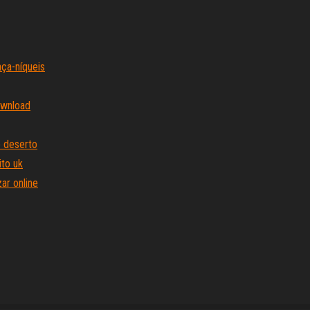
ça-níqueis
ownload
o deserto
to uk
ar online