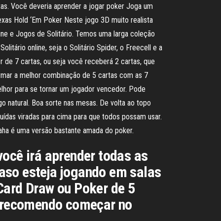
tas. Você deveria aprender a jogar poker Joga um
Texas Hold ‘Em Poker Neste jogo 3D muito realista
line e Jogos de Solitário. Temos uma larga coleção
itário online, seja o Solitário Spider, o Freecell e a
 de 7 cartas, ou seja você receberá 2 cartas, que
ormar a melhor combinação de 5 cartas com as 7
elhor para se tornar um jogador vencedor. Pode
go natural. Boa sorte nas mesas. De volta ao topo
ídas viradas para cima para que todos possam usar.
aha é uma versão bastante amada do poker.
você irá aprender todas as
aso esteja jogando em salas
Card Draw ou Poker de 5
eu recomendo começar no