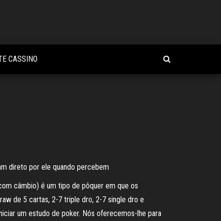
TE CASSINO
am direto por ele quando percebem
r com câmbio) é um tipo de pôquer em que os
 de 5 cartas, 2-7 triple dro, 2-7 single dro e
iniciar um estudo de poker. Nós oferecemos-lhe para