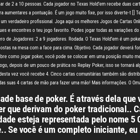
ipar de 2 a 10 pessoas. Cada jogador no Texas Hold'em recebe duas car
a aumentares a pontuação. É um jogo muito fixe, por isso diverte-t [] 
s um verdadeiro profissional. Joga aqui os melhores Jogos de Cartas On
s e encontres o teu jogo favorito. Podes jogar todas as variações do Sol
ero de Jogadores: 2 a 9 jogadores. Rodada. O Texas Hold'em é um poker
spostas na mesa com a face para cima. Objetivo. Cada jogador deverá f
 sobre como jogar poker, você pode se colocar em uma posição muito m
logo, depois de um pouco de prática no Replay Poker, isso se tornará al
sta vez você recebe 4. Cinco cartas comunitárias também são distribu
 das suas 4 cartas de mão para fazer uma mão! Mais informações. O Om
ade base de poker. É através dela que 
 que derivam do poker tradicional.. C
idade esteja representada pelo nome 5 
e.. Se você é um completo iniciante, 