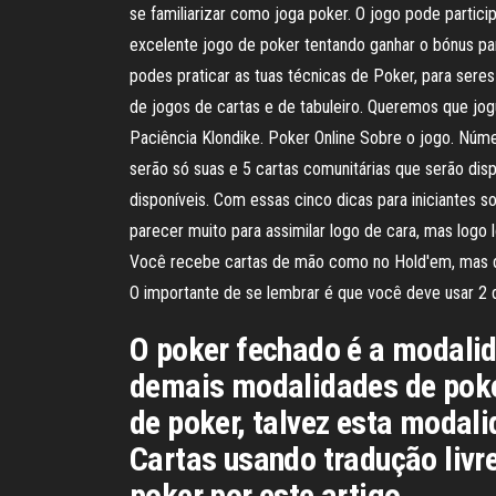
se familiarizar como joga poker. O jogo pode partic
excelente jogo de poker tentando ganhar o bónus par
podes praticar as tuas técnicas de Poker, para sere
de jogos de cartas e de tabuleiro. Queremos que jogue
Paciência Klondike. Poker Online Sobre o jogo. Núm
serão só suas e 5 cartas comunitárias que serão di
disponíveis. Com essas cinco dicas para iniciantes
parecer muito para assimilar logo de cara, mas logo 
Você recebe cartas de mão como no Hold'em, mas de
O importante de se lembrar é que você deve usar 2
O poker fechado é a modalid
demais modalidades de poker
de poker, talvez esta modal
Cartas usando tradução livr
poker por este artigo.