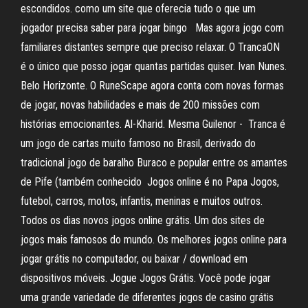
escondidos. como um site que oferecia tudo o que um
jogador precisa saber para jogar bingo Mas agora jogo com
familiares distantes sempre que preciso relaxar. O TrancaON
é o único que posso jogar quantas partidas quiser. Ivan Nunes.
Belo Horizonte. O RuneScape agora conta com novas formas
de jogar, novas habilidades e mais de 200 missões com
histórias emocionantes. Al-Kharid. Mesma Guilenor - Tranca é
um jogo de cartas muito famoso no Brasil, derivado do
tradicional jogo de baralho Buraco e popular entre os amantes
de Pife (também conhecido Jogos online é no Papa Jogos,
futebol, carros, motos, infantis, meninas e muitos outros.
Todos os dias novos jogos online grátis. Um dos sites de
jogos mais famosos do mundo. Os melhores jogos online para
jogar grátis no computador, ou baixar / download em
dispositivos móveis. Jogue Jogos Grátis. Você pode jogar
uma grande variedade de diferentes jogos de casino grátis