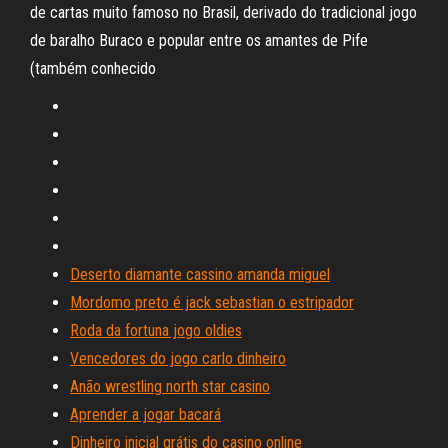
de cartas muito famoso no Brasil, derivado do tradicional jogo
de baralho Buraco e popular entre os amantes de Pife
(também conhecido
Deserto diamante cassino amanda miguel
Mordomo preto é jack sebastian o estripador
Roda da fortuna jogo oldies
Vencedores do jogo carlo dinheiro
Anão wrestling north star casino
Aprender a jogar bacará
Dinheiro inicial grátis do casino online