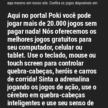
aqui mesmo em nosso site. Confira os jogos disponíveis em
Aqui no portal Poki você pode
jogar mais de 20.000 jogos sem
pagar nada! Nós oferecemos os
melhores jogos gratuitos para
seu computador, celular ou
tablet. Use o teclado, mouse ou
touch screen para controlar
quebra-cabeças, heróis e carros
de corrida! Sinta a adrenalina
jogando os jogos de ação, use o
cérebro em quebra-cabeças
inteligentes e use seu senso de