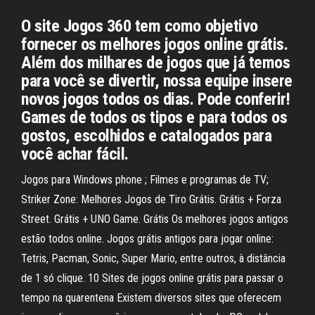
O site Jogos 360 tem como objetivo
fornecer os melhores jogos online grátis.
Além dos milhares de jogos que já temos
para você se divertir, nossa equipe insere
novos jogos todos os dias. Pode conferir!
Games de todos os tipos e para todos os
gostos, escolhidos e catalogados para
você achar fácil.
Jogos para Windows phone ; Filmes e programas de TV;
Striker Zone: Melhores Jogos de Tiro Grátis. Grátis + Forza
Street. Grátis + UNO Game. Grátis Os melhores jogos antigos
estão todos online. Jogos grátis antigos para jogar online:
Tetris, Pacman, Sonic, Super Mario, entre outros, à distância
de 1 só clique. 10 Sites de jogos online grátis para passar o
tempo na quarentena Existem diversos sites que oferecem